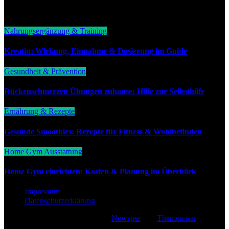
You Missed
Nahrungsergänzung & Training
Kreatin: Wirkung, Einnahme & Dosierung im Guide
Gesundheit & Prävention
Rückenschmerzen Übungen zuhause: Hilfe zur Selbsthilfe
Ernährung & Rezepte
Gesunde Smoothies: Rezepte für Fitness & Wohlbefinden
Home Gym Ausstattung
Home Gym einrichten: Kosten & Planung im Überblick
Impressum
Datenschutzerklärung
Copyright © All rights reserved
|
Newsper
von
Themeansar
.