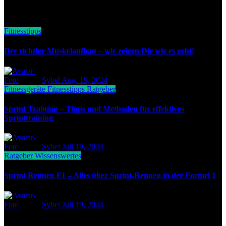
Related Post
Fitnesstipps
Der richtige Muskelaufbau – wir zeigen Dir wie es geht!
Sybel
Aug. 19, 2024
Fitnessgeräte
Fitnesstipps
Ratgeber
Sprint Training – Tipps und Methoden für effektives
Sprinttraining
Sybel
Juli 19, 2024
Ratgeber
Wissenswertes
Sprint Rennen F1 – Alles über Sprint-Rennen in der Formel 1
Sybel
Juli 19, 2024
Wir sind das Portal, zum Thema Fitness, Gesundheit und