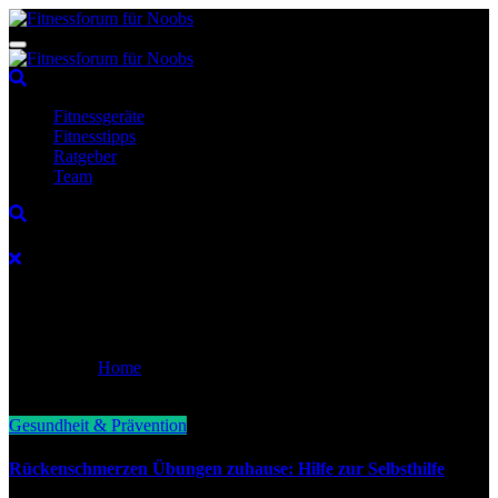
Zum
Inhalt
Fitnessforum für Noobs
Fitness, Sport, Ernährung
springen
Fitnessforum für Noobs
Fitness, Sport, Ernährung
Fitnessgeräte
Fitnesstipps
Ratgeber
Team
Gesundheit & Prävention
Home
Gesundheit & Prävention
Gesundheit & Prävention
Rückenschmerzen Übungen zuhause: Hilfe zur Selbsthilfe