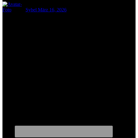
Sybel
März 16, 2026
Rückenschmerzen Übungen zuhause: Effektive Methoden zur
Linderung und Prävention. Jetzt über gezieltes Training für einen
starken Rücken informieren!
Wir sind das Portal, zum Thema Fitness, Gesundheit und
Ernährung. bei uns findest Du zahlreiche Artikel und ständig neue
Informationen. Wir freuen uns, dass Du da bist und wünschen viel
Spaß beim Stöbern!
Wir auf Social Media