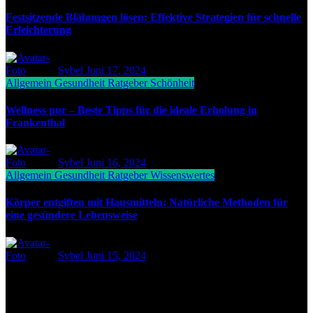
Festsitzende Blähungen lösen: Effektive Strategien für schnelle
Erleichterung
Sybel
Juni 17, 2024
Allgemein
Gesundheit
Ratgeber
Schönheit
Wellness pur – Beste Tipps für die ideale Erholung in
Frankenthal
Sybel
Juni 16, 2024
Allgemein
Gesundheit
Ratgeber
Wissenswertes
Körper entgiften mit Hausmitteln: Natürliche Methoden für
eine gesündere Lebensweise
Sybel
Juni 15, 2024
Wir sind das Portal, zum Thema Fitness, Gesundheit und
Ernährung. bei uns findest Du zahlreiche Artikel und ständig neue
Informationen. Wir freuen uns, dass Du da bist und wünschen viel